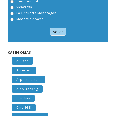
Tam Tam Go!
Viceversa
La Orquesta Mondragón
Modestia Aparte
Votar
CATEGORÍAS
A Clase
Al recreo
Aspecto actual
AutoTracking
Chuches
Cine EGB