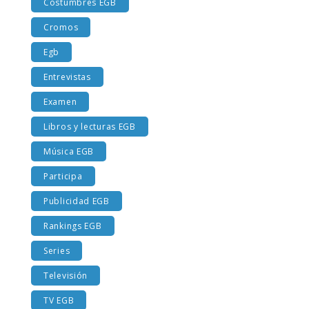
Costumbres EGB
Cromos
Egb
Entrevistas
Examen
Libros y lecturas EGB
Música EGB
Participa
Publicidad EGB
Rankings EGB
Series
Televisión
TV EGB