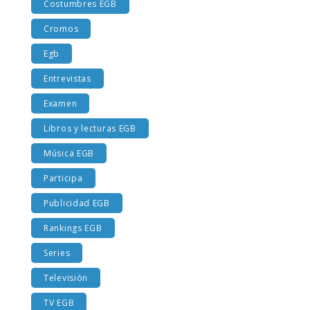
Costumbres EGB
Cromos
Egb
Entrevistas
Examen
Libros y lecturas EGB
Música EGB
Participa
Publicidad EGB
Rankings EGB
Series
Televisión
TV EGB