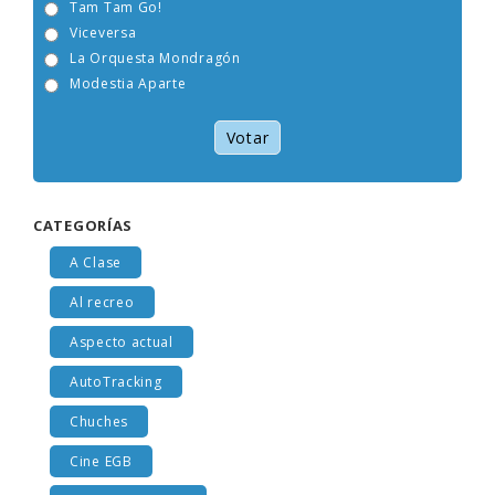
Tam Tam Go!
Viceversa
La Orquesta Mondragón
Modestia Aparte
Votar
CATEGORÍAS
A Clase
Al recreo
Aspecto actual
AutoTracking
Chuches
Cine EGB