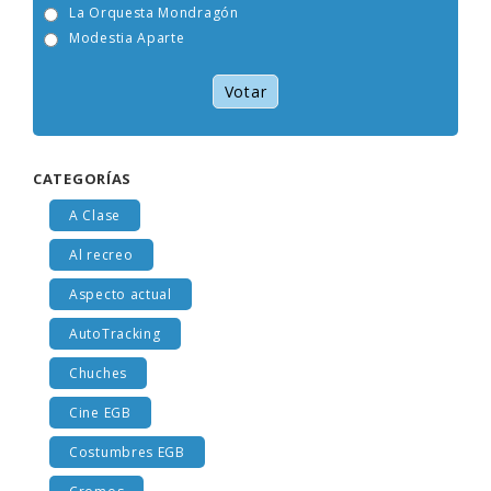
Viceversa
La Orquesta Mondragón
Modestia Aparte
Votar
CATEGORÍAS
A Clase
Al recreo
Aspecto actual
AutoTracking
Chuches
Cine EGB
Costumbres EGB