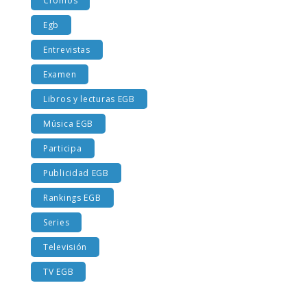
Cromos
Egb
Entrevistas
Examen
Libros y lecturas EGB
Música EGB
Participa
Publicidad EGB
Rankings EGB
Series
Televisión
TV EGB