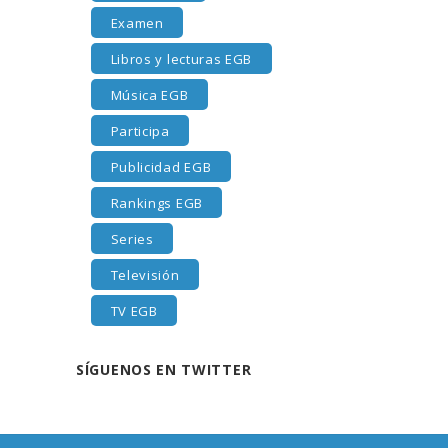
Examen
Libros y lecturas EGB
Música EGB
Participa
Publicidad EGB
Rankings EGB
Series
Televisión
TV EGB
SÍGUENOS EN TWITTER