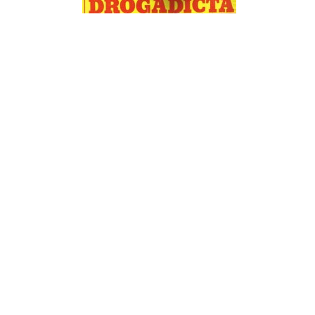
¿Sabías que…? Diez
curiosidades que igual no
sabes de cuando íbamos a
EGB
Rider 
[final
8 febrero, 2023
18 nov
Gana el nuevo juego Yo
Fui a EGB ‘¿Verdad, reto o
consecuencia?’
respondiendo correctamente estas
5 preguntas
tres s
15 diciembre, 2022
18 nov
Prime Video estrena
‘Mañana es hoy’ y
recordamos cosas que se
pusieron de moda en los 90 que ya
conse
desaparecieron
y atre
2 diciembre, 2022
17 nov