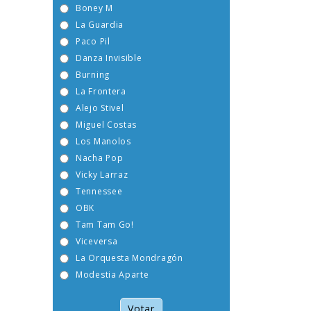
Boney M
La Guardia
Paco Pil
Danza Invisible
Burning
La Frontera
Alejo Stivel
Miguel Costas
Los Manolos
Nacha Pop
Vicky Larraz
Tennessee
OBK
Tam Tam Go!
Viceversa
La Orquesta Mondragón
Modestia Aparte
Votar