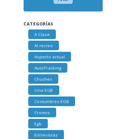
CATEGORÍAS
A Clase
Al recreo
Aspecto actual
AutoTracking
Chuches
Cine EGB
Costumbres EGB
Cromos
Egb
Entrevistas