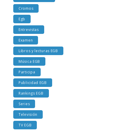
Costumbres EGB
Cromos
Egb
Entrevistas
Examen
Libros y lecturas EGB
Música EGB
Participa
Publicidad EGB
Rankings EGB
Series
Televisión
TV EGB