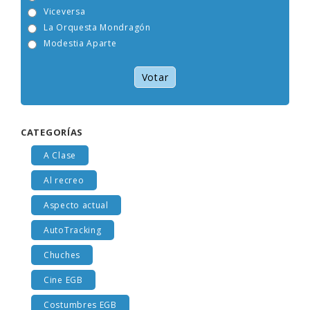
Tam Tam Go!
Viceversa
La Orquesta Mondragón
Modestia Aparte
Votar
CATEGORÍAS
A Clase
Al recreo
Aspecto actual
AutoTracking
Chuches
Cine EGB