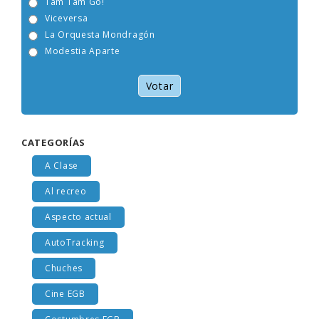
Tam Tam Go!
Viceversa
La Orquesta Mondragón
Modestia Aparte
Votar
CATEGORÍAS
A Clase
Al recreo
Aspecto actual
AutoTracking
Chuches
Cine EGB