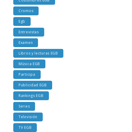
Costumbres EGB
Cromos
Egb
Entrevistas
Examen
Libros y lecturas EGB
Música EGB
Participa
Publicidad EGB
Rankings EGB
Series
Televisión
TV EGB