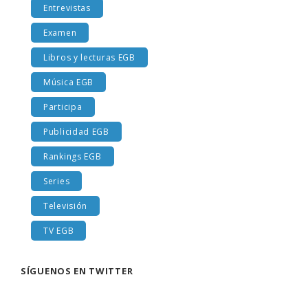
Entrevistas
Examen
Libros y lecturas EGB
Música EGB
Participa
Publicidad EGB
Rankings EGB
Series
Televisión
TV EGB
SÍGUENOS EN TWITTER