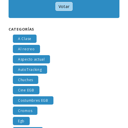
Votar
CATEGORÍAS
A Clase
Al recreo
Aspecto actual
AutoTracking
Chuches
Cine EGB
Costumbres EGB
Cromos
Egb