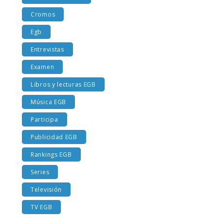
Costumbres EGB
Cromos
Egb
Entrevistas
Examen
Libros y lecturas EGB
Música EGB
Participa
Publicidad EGB
Rankings EGB
Series
Televisión
TV EGB