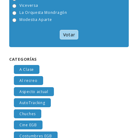
Tam Tam Go!
Viceversa
La Orquesta Mondragón
Modestia Aparte
Votar
CATEGORÍAS
A Clase
Al recreo
Aspecto actual
AutoTracking
Chuches
Cine EGB