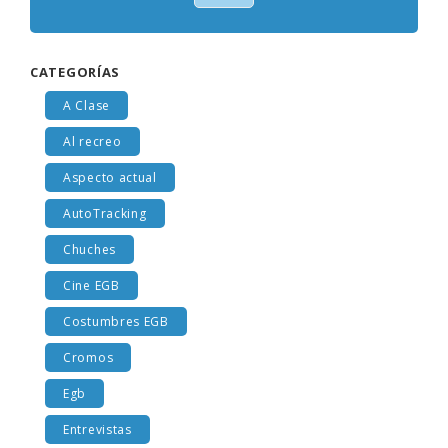
CATEGORÍAS
A Clase
Al recreo
Aspecto actual
AutoTracking
Chuches
Cine EGB
Costumbres EGB
Cromos
Egb
Entrevistas