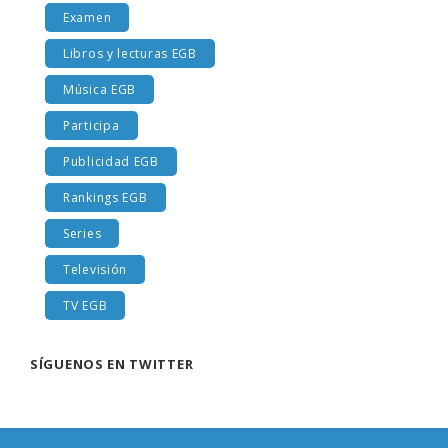
Examen
Libros y lecturas EGB
Música EGB
Participa
Publicidad EGB
Rankings EGB
Series
Televisión
TV EGB
SÍGUENOS EN TWITTER