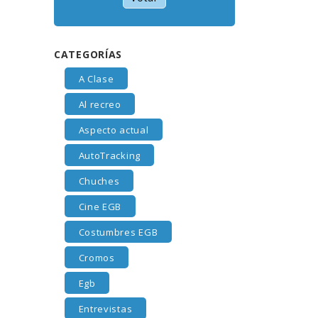
CATEGORÍAS
A Clase
Al recreo
Aspecto actual
AutoTracking
Chuches
Cine EGB
Costumbres EGB
Cromos
Egb
Entrevistas