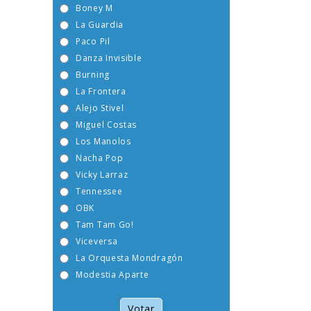
Boney M
La Guardia
Paco Pil
Danza Invisible
Burning
La Frontera
Alejo Stivel
Miguel Costas
Los Manolos
Nacha Pop
Vicky Larraz
Tennessee
OBK
Tam Tam Go!
Viceversa
La Orquesta Mondragón
Modestia Aparte
Votar