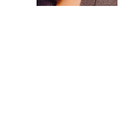
¿Sabías que…? Diez
curiosidades que igual no
sabes de cuando íbamos a
EGB
Rider 
[final
8 febrero, 2023
18 nov
Gana el nuevo juego Yo
Fui a EGB ‘¿Verdad, reto o
consecuencia?’
respondiendo correctamente estas
5 preguntas
tres s
15 diciembre, 2022
18 nov
Prime Video estrena
‘Mañana es hoy’ y
recordamos cosas que se
pusieron de moda en los 90 que ya
conse
desaparecieron
y atre
2 diciembre, 2022
17 nov