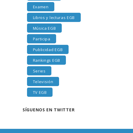
Examen
Libros y lecturas EGB
Música EGB
Participa
Publicidad EGB
Rankings EGB
Series
Televisión
TV EGB
SÍGUENOS EN TWITTER