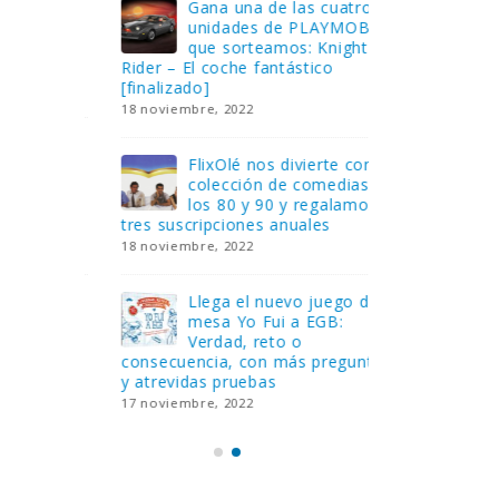
Gana una de las cuatro
¿Sa
al no
unidades de PLAYMOBIL
cur
amos a
que sorteamos: Knight
sab
Rider – El coche fantástico
EGB
[finalizado]
8 febrero, 202
18 noviembre, 2022
 Yo
Gan
reto o
FlixOlé nos divierte con su
Fui
colección de comedias de
con
 estas
los 80 y 90 y regalamos
respondiend
tres suscripciones anuales
5 preguntas
18 noviembre, 2022
15 diciembre,
Llega el nuevo juego de
Pri
mesa Yo Fui a EGB:
‘Ma
ue se
Verdad, reto o
rec
que ya
consecuencia, con más preguntas
pusieron de
y atrevidas pruebas
desaparecie
17 noviembre, 2022
2 diciembre, 