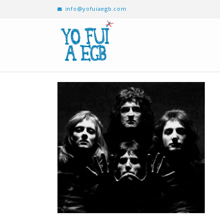
info@yofuiaegb.com