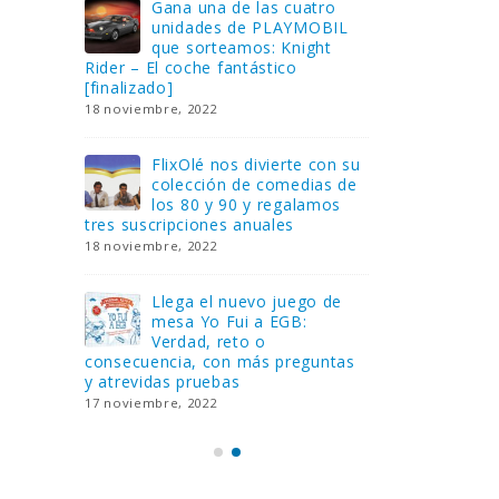
Gana una de las cuatro
¿Sa
al no
unidades de PLAYMOBIL
cur
amos a
que sorteamos: Knight
sab
Rider – El coche fantástico
EGB
[finalizado]
8 febrero, 202
18 noviembre, 2022
 Yo
Gan
reto o
FlixOlé nos divierte con su
Fui
colección de comedias de
con
 estas
los 80 y 90 y regalamos
respondiend
tres suscripciones anuales
5 preguntas
18 noviembre, 2022
15 diciembre,
Llega el nuevo juego de
Pri
mesa Yo Fui a EGB:
‘Ma
ue se
Verdad, reto o
rec
que ya
consecuencia, con más preguntas
pusieron de
y atrevidas pruebas
desaparecie
17 noviembre, 2022
2 diciembre, 