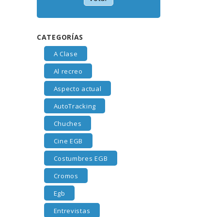
CATEGORÍAS
A Clase
Al recreo
Aspecto actual
AutoTracking
Chuches
Cine EGB
Costumbres EGB
Cromos
Egb
Entrevistas