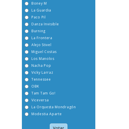
Boney M
La Guardia
Paco Pil
Danza Invisible
Burning
La Frontera
Alejo Stivel
Miguel Costas
Los Manolos
Nacha Pop
Vicky Larraz
Tennessee
OBK
Tam Tam Go!
Viceversa
La Orquesta Mondragón
Modestia Aparte
Votar