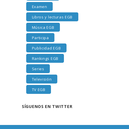
Examen
Libros y lecturas EGB
Música EGB
Participa
Publicidad EGB
Rankings EGB
Series
Televisión
TV EGB
SÍGUENOS EN TWITTER