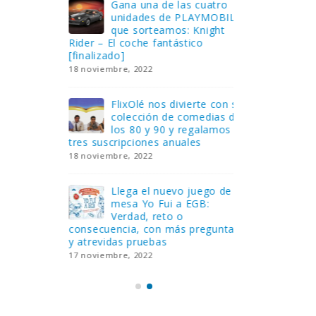
Gana una de las cuatro
¿Sa
al no
unidades de PLAYMOBIL
cur
amos a
que sorteamos: Knight
sab
Rider – El coche fantástico
EGB
[finalizado]
8 febrero, 202
18 noviembre, 2022
 Yo
Gan
reto o
FlixOlé nos divierte con su
Fui
colección de comedias de
con
 estas
los 80 y 90 y regalamos
respondiend
tres suscripciones anuales
5 preguntas
18 noviembre, 2022
15 diciembre,
Llega el nuevo juego de
Pri
mesa Yo Fui a EGB:
‘Ma
ue se
Verdad, reto o
rec
que ya
consecuencia, con más preguntas
pusieron de
y atrevidas pruebas
desaparecie
17 noviembre, 2022
2 diciembre, 