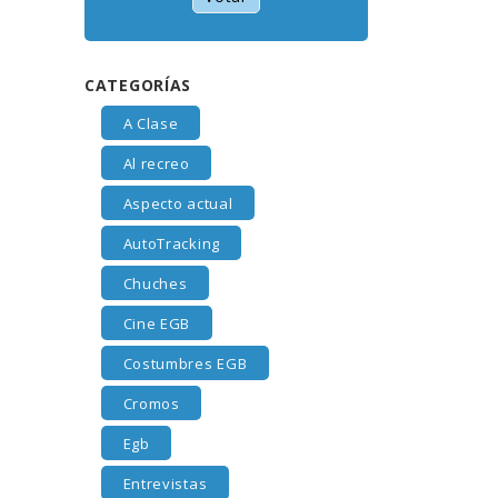
CATEGORÍAS
A Clase
Al recreo
Aspecto actual
AutoTracking
Chuches
Cine EGB
Costumbres EGB
Cromos
Egb
Entrevistas