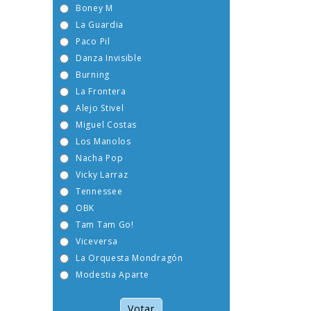
Boney M
La Guardia
Paco Pil
Danza Invisible
Burning
La Frontera
Alejo Stivel
Miguel Costas
Los Manolos
Nacha Pop
Vicky Larraz
Tennessee
OBK
Tam Tam Go!
Viceversa
La Orquesta Mondragón
Modestia Aparte
Votar