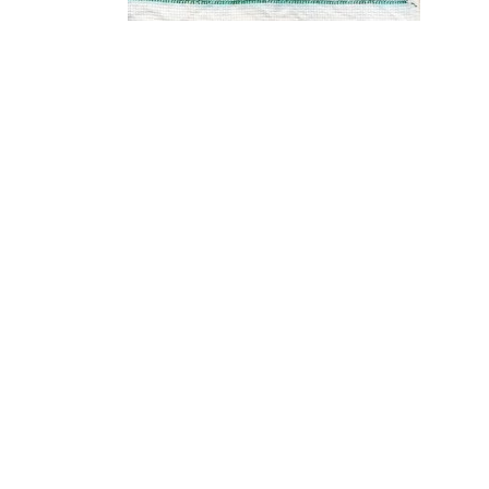
¿Sabías que…? Diez
curiosidades que igual no
sabes de cuando íbamos a
EGB
Rider 
[final
8 febrero, 2023
18 nov
Gana el nuevo juego Yo
Fui a EGB ‘¿Verdad, reto o
consecuencia?’
respondiendo correctamente estas
5 preguntas
tres s
15 diciembre, 2022
18 nov
Prime Video estrena
‘Mañana es hoy’ y
recordamos cosas que se
pusieron de moda en los 90 que ya
conse
desaparecieron
y atre
2 diciembre, 2022
17 nov