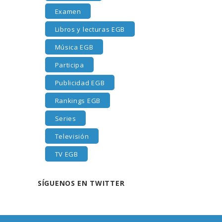
Examen
Libros y lecturas EGB
Música EGB
Participa
Publicidad EGB
Rankings EGB
Series
Televisión
TV EGB
SÍGUENOS EN TWITTER