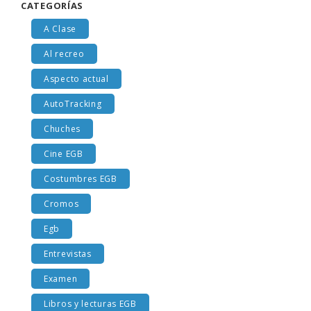
CATEGORÍAS
A Clase
Al recreo
Aspecto actual
AutoTracking
Chuches
Cine EGB
Costumbres EGB
Cromos
Egb
Entrevistas
Examen
Libros y lecturas EGB