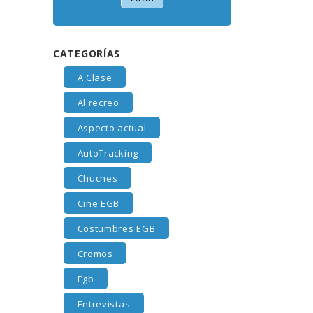
CATEGORÍAS
A Clase
Al recreo
Aspecto actual
AutoTracking
Chuches
Cine EGB
Costumbres EGB
Cromos
Egb
Entrevistas