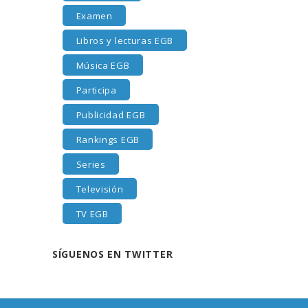
Examen
Libros y lecturas EGB
Música EGB
Participa
Publicidad EGB
Rankings EGB
Series
Televisión
TV EGB
SÍGUENOS EN TWITTER