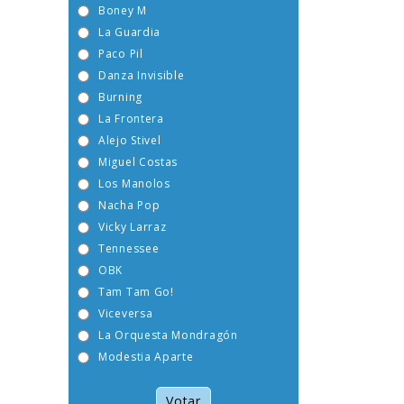
Boney M
La Guardia
Paco Pil
Danza Invisible
Burning
La Frontera
Alejo Stivel
Miguel Costas
Los Manolos
Nacha Pop
Vicky Larraz
Tennessee
OBK
Tam Tam Go!
Viceversa
La Orquesta Mondragón
Modestia Aparte
Votar