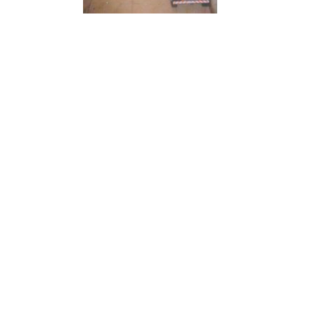
¿Sabías que…? Diez
curiosidades que igual no
sabes de cuando íbamos a
EGB
Rider 
[final
8 febrero, 2023
18 nov
Gana el nuevo juego Yo
Fui a EGB ‘¿Verdad, reto o
consecuencia?’
respondiendo correctamente estas
5 preguntas
tres s
15 diciembre, 2022
18 nov
Prime Video estrena
‘Mañana es hoy’ y
recordamos cosas que se
pusieron de moda en los 90 que ya
conse
desaparecieron
y atre
2 diciembre, 2022
17 nov