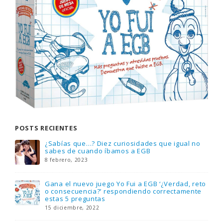
POSTS RECIENTES
Gana una de las cuatro unidades de PLAYMOBIL
que sorteamos: Knight Rider – El coche
fantástico [finalizado]
18 noviembre, 2022
FlixOlé nos divierte con su colección de
comedias de los 80 y 90 y regalamos tres
suscripciones anuales
18 noviembre, 2022