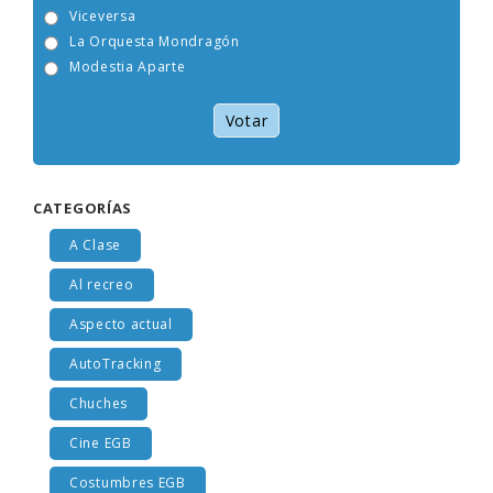
Tam Tam Go!
Viceversa
La Orquesta Mondragón
Modestia Aparte
Votar
CATEGORÍAS
A Clase
Al recreo
Aspecto actual
AutoTracking
Chuches
Cine EGB
Costumbres EGB