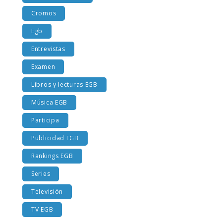
Cromos
Egb
Entrevistas
Examen
Libros y lecturas EGB
Música EGB
Participa
Publicidad EGB
Rankings EGB
Series
Televisión
TV EGB