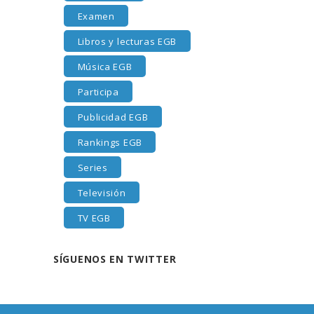
Examen
Libros y lecturas EGB
Música EGB
Participa
Publicidad EGB
Rankings EGB
Series
Televisión
TV EGB
SÍGUENOS EN TWITTER