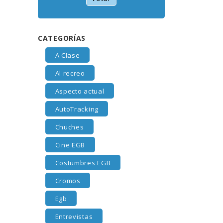
CATEGORÍAS
A Clase
Al recreo
Aspecto actual
AutoTracking
Chuches
Cine EGB
Costumbres EGB
Cromos
Egb
Entrevistas