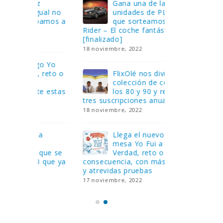
Gana una de las cuatro
¿Sa
al no
unidades de PLAYMOBIL
cur
amos a
que sorteamos: Knight
sab
Rider – El coche fantástico
EGB
[finalizado]
8 febrero, 202
18 noviembre, 2022
 Yo
Gan
reto o
FlixOlé nos divierte con su
Fui
colección de comedias de
con
 estas
los 80 y 90 y regalamos
respondiend
tres suscripciones anuales
5 preguntas
18 noviembre, 2022
15 diciembre,
Llega el nuevo juego de
Pri
mesa Yo Fui a EGB:
‘Ma
ue se
Verdad, reto o
rec
que ya
consecuencia, con más preguntas
pusieron de
y atrevidas pruebas
desaparecie
17 noviembre, 2022
2 diciembre, 