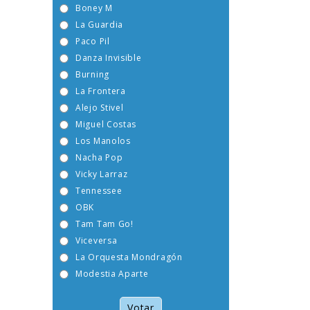
Boney M
La Guardia
Paco Pil
Danza Invisible
Burning
La Frontera
Alejo Stivel
Miguel Costas
Los Manolos
Nacha Pop
Vicky Larraz
Tennessee
OBK
Tam Tam Go!
Viceversa
La Orquesta Mondragón
Modestia Aparte
Votar