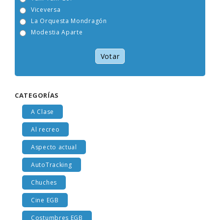
Tam Tam Go!
Viceversa
La Orquesta Mondragón
Modestia Aparte
Votar
CATEGORÍAS
A Clase
Al recreo
Aspecto actual
AutoTracking
Chuches
Cine EGB