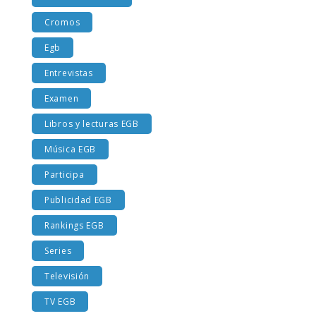
Costumbres EGB
Cromos
Egb
Entrevistas
Examen
Libros y lecturas EGB
Música EGB
Participa
Publicidad EGB
Rankings EGB
Series
Televisión
TV EGB