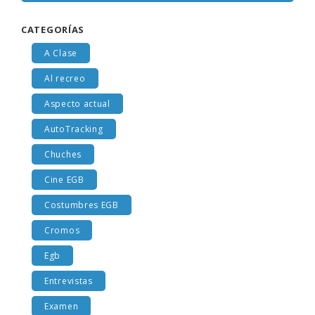
CATEGORÍAS
A Clase
Al recreo
Aspecto actual
AutoTracking
Chuches
Cine EGB
Costumbres EGB
Cromos
Egb
Entrevistas
Examen