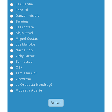
Boney M
La Guardia
Paco Pil
Danza Invisible
Burning
La Frontera
Alejo Stivel
Miguel Costas
Los Manolos
Nacha Pop
Vicky Larraz
Tennessee
OBK
Tam Tam Go!
Viceversa
La Orquesta Mondragón
Modestia Aparte
Votar