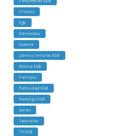
Costumbres EGB
Cromos
Egb
Entrevistas
Examen
Libros y lecturas EGB
Música EGB
Participa
Publicidad EGB
Rankings EGB
Series
Televisión
TV EGB