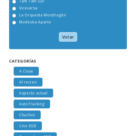
Tam Tam Go!
Viceversa
La Orquesta Mondragón
Modestia Aparte
Votar
CATEGORÍAS
A Clase
Al recreo
Aspecto actual
AutoTracking
Chuches
Cine EGB