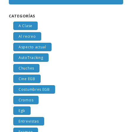
CATEGORÍAS
A Clase
Al recreo
Aspecto actual
AutoTracking
Chuches
Cine EGB
Costumbres EGB
Cromos
Egb
Entrevistas
Examen