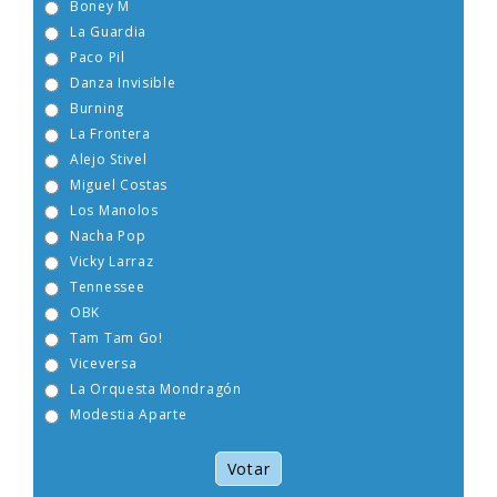
Boney M
La Guardia
Paco Pil
Danza Invisible
Burning
La Frontera
Alejo Stivel
Miguel Costas
Los Manolos
Nacha Pop
Vicky Larraz
Tennessee
OBK
Tam Tam Go!
Viceversa
La Orquesta Mondragón
Modestia Aparte
Votar