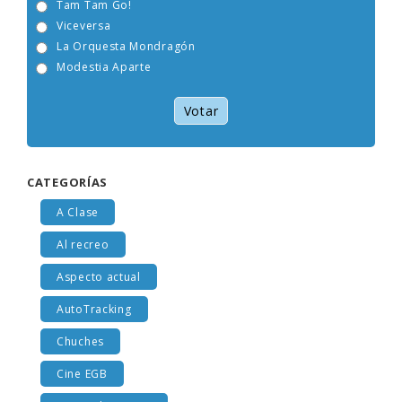
Tam Tam Go!
Viceversa
La Orquesta Mondragón
Modestia Aparte
Votar
CATEGORÍAS
A Clase
Al recreo
Aspecto actual
AutoTracking
Chuches
Cine EGB