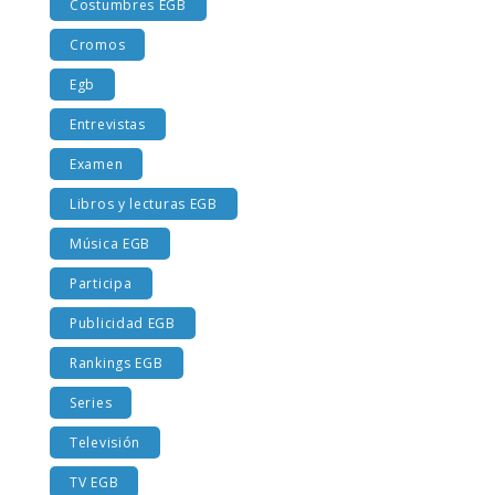
Costumbres EGB
Cromos
Egb
Entrevistas
Examen
Libros y lecturas EGB
Música EGB
Participa
Publicidad EGB
Rankings EGB
Series
Televisión
TV EGB