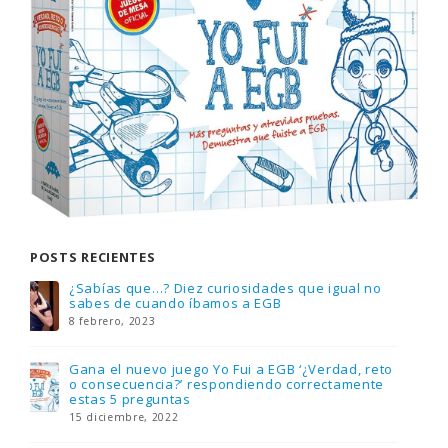
POSTS RECIENTES
Gana una de las cuatro unidades de PLAYMOBIL
que sorteamos: Knight Rider – El coche
fantástico [finalizado]
18 noviembre, 2022
FlixOlé nos divierte con su colección de
comedias de los 80 y 90 y regalamos tres
suscripciones anuales
18 noviembre, 2022