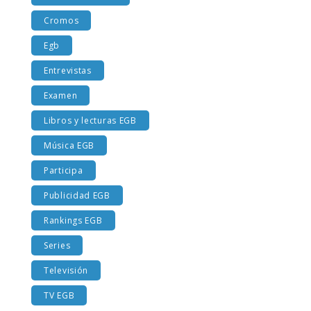
Costumbres EGB
Cromos
Egb
Entrevistas
Examen
Libros y lecturas EGB
Música EGB
Participa
Publicidad EGB
Rankings EGB
Series
Televisión
TV EGB