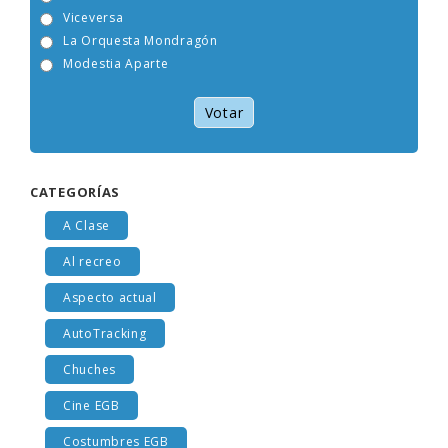
Tam Tam Go!
Viceversa
La Orquesta Mondragón
Modestia Aparte
Votar
CATEGORÍAS
A Clase
Al recreo
Aspecto actual
AutoTracking
Chuches
Cine EGB