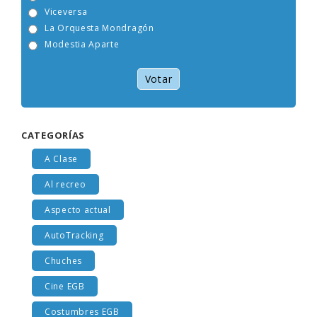
Tam Tam Go!
Viceversa
La Orquesta Mondragón
Modestia Aparte
Votar
CATEGORÍAS
A Clase
Al recreo
Aspecto actual
AutoTracking
Chuches
Cine EGB