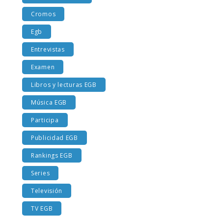
Costumbres EGB
Cromos
Egb
Entrevistas
Examen
Libros y lecturas EGB
Música EGB
Participa
Publicidad EGB
Rankings EGB
Series
Televisión
TV EGB