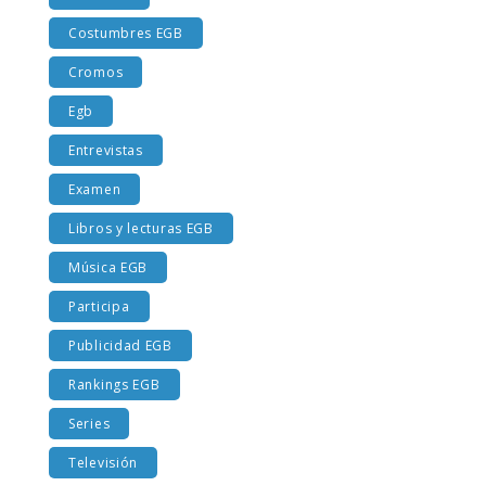
Cine EGB
Costumbres EGB
Cromos
Egb
Entrevistas
Examen
Libros y lecturas EGB
Música EGB
Participa
Publicidad EGB
Rankings EGB
Series
Televisión