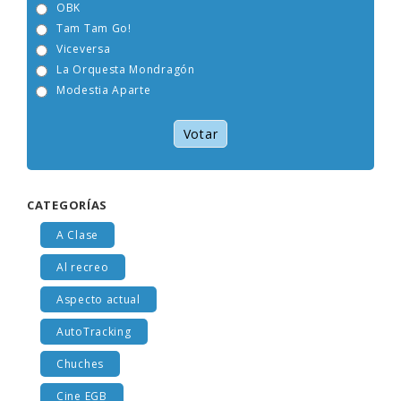
OBK
Tam Tam Go!
Viceversa
La Orquesta Mondragón
Modestia Aparte
Votar
CATEGORÍAS
A Clase
Al recreo
Aspecto actual
AutoTracking
Chuches