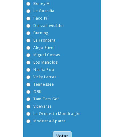
Boney M
La Guardia
Paco Pil
Danza Invisible
Burning
La Frontera
Alejo Stivel
Miguel Costas
Los Manolos
Nacha Pop
Vicky Larraz
Tennessee
OBK
Tam Tam Go!
Viceversa
La Orquesta Mondragón
Modestia Aparte
Votar