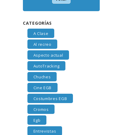
CATEGORÍAS
A Clase
Al recreo
Aspecto actual
AutoTracking
Chuches
Cine EGB
Costumbres EGB
Cromos
Egb
Entrevistas