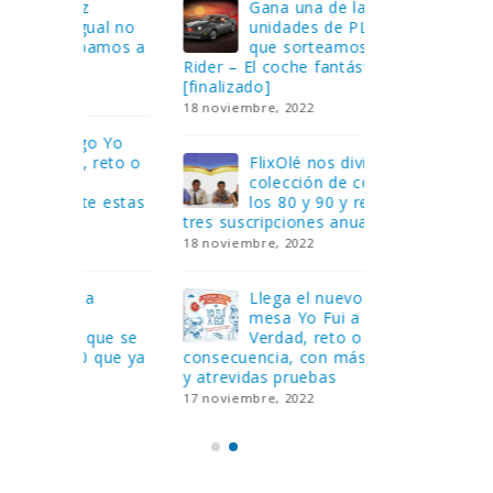
Gana una de las cuatro
¿Sa
al no
unidades de PLAYMOBIL
cur
amos a
que sorteamos: Knight
sab
Rider – El coche fantástico
EGB
[finalizado]
8 febrero, 202
18 noviembre, 2022
 Yo
Gan
reto o
FlixOlé nos divierte con su
Fui
colección de comedias de
con
 estas
los 80 y 90 y regalamos
respondiend
tres suscripciones anuales
5 preguntas
18 noviembre, 2022
15 diciembre,
Llega el nuevo juego de
Pri
mesa Yo Fui a EGB:
‘Ma
ue se
Verdad, reto o
rec
que ya
consecuencia, con más preguntas
pusieron de
y atrevidas pruebas
desaparecie
17 noviembre, 2022
2 diciembre, 