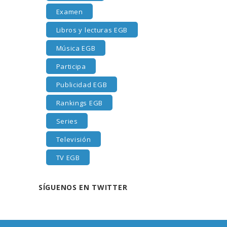
Examen
Libros y lecturas EGB
Música EGB
Participa
Publicidad EGB
Rankings EGB
Series
Televisión
TV EGB
SÍGUENOS EN TWITTER