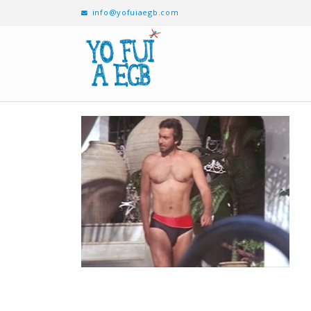
info@yofuiaegb.com