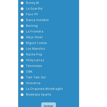
Boney M
La Guardia
Paco Pil
Danza Invisible
Burning
La Frontera
Alejo Stivel
Miguel Costas
Los Manolos
Nacha Pop
Vicky Larraz
Tennessee
OBK
Tam Tam Go!
Viceversa
La Orquesta Mondragón
Modestia Aparte
Votar