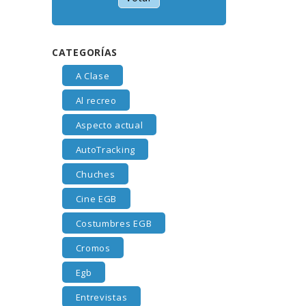
CATEGORÍAS
A Clase
Al recreo
Aspecto actual
AutoTracking
Chuches
Cine EGB
Costumbres EGB
Cromos
Egb
Entrevistas