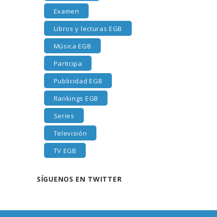
Examen
Libros y lecturas EGB
Música EGB
Participa
Publicidad EGB
Rankings EGB
Series
Televisión
TV EGB
SÍGUENOS EN TWITTER