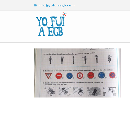
info@yofuiaegb.com