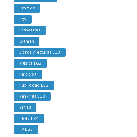
Cromos
Egb
Entrevistas
Examen
Libros y lecturas EGB
Música EGB
Participa
Publicidad EGB
Rankings EGB
Series
Televisión
TV EGB