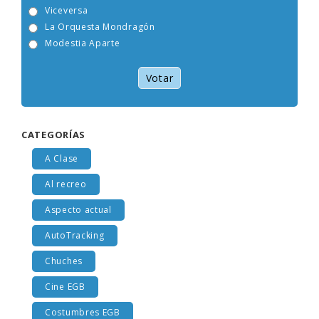
Viceversa
La Orquesta Mondragón
Modestia Aparte
Votar
CATEGORÍAS
A Clase
Al recreo
Aspecto actual
AutoTracking
Chuches
Cine EGB
Costumbres EGB