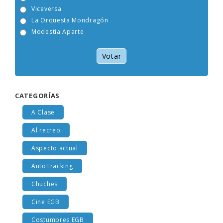
Tam Tam Go!
Viceversa
La Orquesta Mondragón
Modestia Aparte
Votar
CATEGORÍAS
A Clase
Al recreo
Aspecto actual
AutoTracking
Chuches
Cine EGB