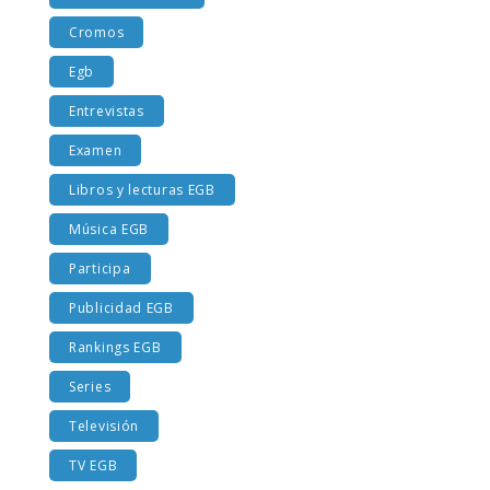
Costumbres EGB
Cromos
Egb
Entrevistas
Examen
Libros y lecturas EGB
Música EGB
Participa
Publicidad EGB
Rankings EGB
Series
Televisión
TV EGB