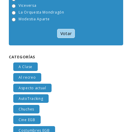
Tam Tam Go!
Viceversa
La Orquesta Mondragón
Modestia Aparte
Votar
CATEGORÍAS
A Clase
Al recreo
Aspecto actual
AutoTracking
Chuches
Cine EGB