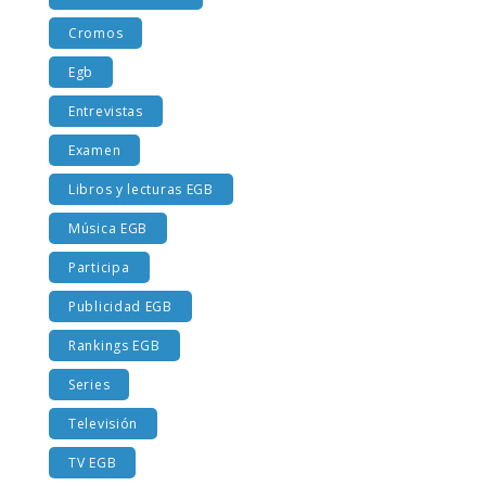
Costumbres EGB
Cromos
Egb
Entrevistas
Examen
Libros y lecturas EGB
Música EGB
Participa
Publicidad EGB
Rankings EGB
Series
Televisión
TV EGB