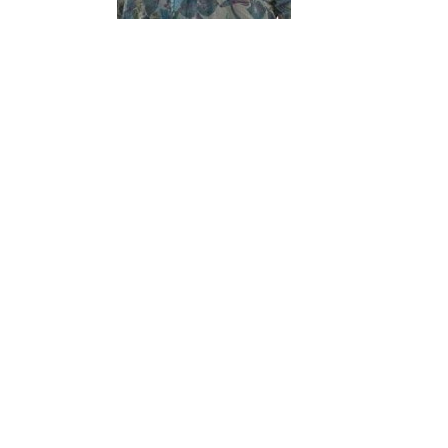
¿Sabías que…? Diez
curiosidades que igual no
sabes de cuando íbamos a
EGB
Rider 
[final
8 febrero, 2023
18 nov
Gana el nuevo juego Yo
Fui a EGB ‘¿Verdad, reto o
consecuencia?’
respondiendo correctamente estas
5 preguntas
tres s
15 diciembre, 2022
18 nov
Prime Video estrena
‘Mañana es hoy’ y
recordamos cosas que se
pusieron de moda en los 90 que ya
conse
desaparecieron
y atre
2 diciembre, 2022
17 nov