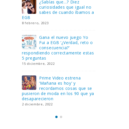
Gana una de las cuatro
¿Sa
al no
unidades de PLAYMOBIL
cur
amos a
que sorteamos: Knight
sab
Rider – El coche fantástico
EGB
[finalizado]
8 febrero, 202
18 noviembre, 2022
 Yo
Gan
reto o
FlixOlé nos divierte con su
Fui
colección de comedias de
con
 estas
los 80 y 90 y regalamos
respondiend
tres suscripciones anuales
5 preguntas
18 noviembre, 2022
15 diciembre,
Llega el nuevo juego de
Pri
mesa Yo Fui a EGB:
‘Ma
ue se
Verdad, reto o
rec
que ya
consecuencia, con más preguntas
pusieron de
y atrevidas pruebas
desaparecie
17 noviembre, 2022
2 diciembre, 