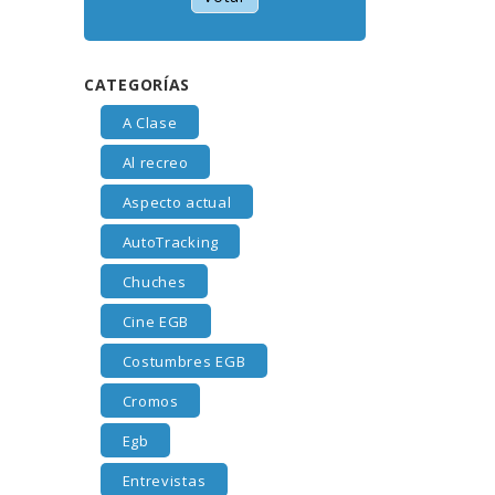
CATEGORÍAS
A Clase
Al recreo
Aspecto actual
AutoTracking
Chuches
Cine EGB
Costumbres EGB
Cromos
Egb
Entrevistas