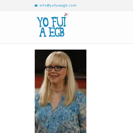
info@yofuiaegb.com