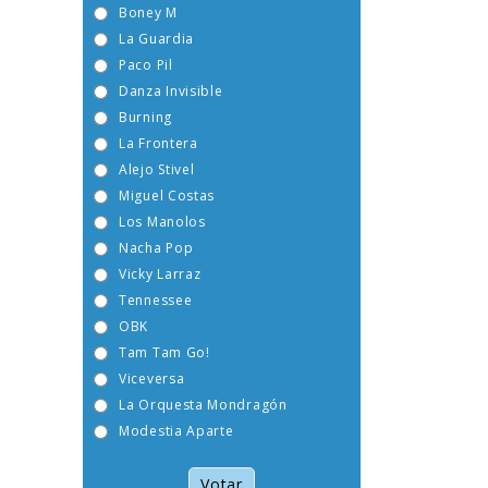
Boney M
La Guardia
Paco Pil
Danza Invisible
Burning
La Frontera
Alejo Stivel
Miguel Costas
Los Manolos
Nacha Pop
Vicky Larraz
Tennessee
OBK
Tam Tam Go!
Viceversa
La Orquesta Mondragón
Modestia Aparte
Votar