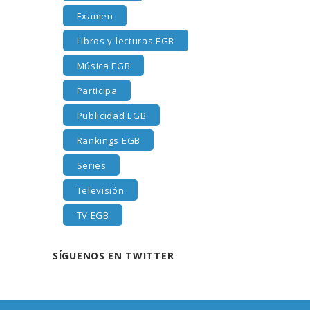
Examen
Libros y lecturas EGB
Música EGB
Participa
Publicidad EGB
Rankings EGB
Series
Televisión
TV EGB
SÍGUENOS EN TWITTER