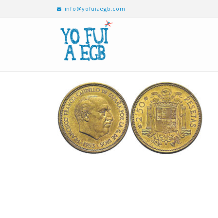
info@yofuiaegb.com