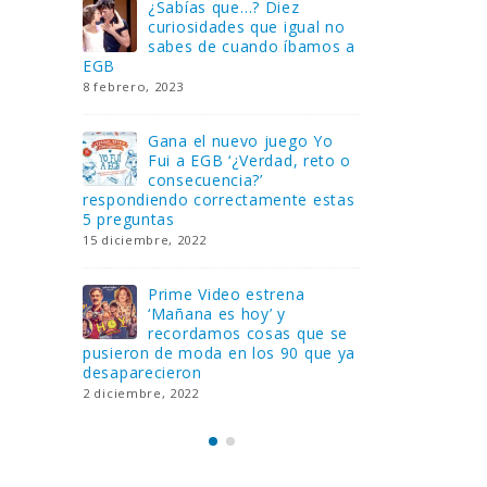
Gana una de las cuatro
¿Sa
al no
unidades de PLAYMOBIL
cur
amos a
que sorteamos: Knight
sab
Rider – El coche fantástico
EGB
[finalizado]
8 febrero, 202
18 noviembre, 2022
 Yo
Gan
reto o
FlixOlé nos divierte con su
Fui
colección de comedias de
con
 estas
los 80 y 90 y regalamos
respondiend
tres suscripciones anuales
5 preguntas
18 noviembre, 2022
15 diciembre,
Llega el nuevo juego de
Pri
mesa Yo Fui a EGB:
‘Ma
ue se
Verdad, reto o
rec
que ya
consecuencia, con más preguntas
pusieron de
y atrevidas pruebas
desaparecie
17 noviembre, 2022
2 diciembre, 