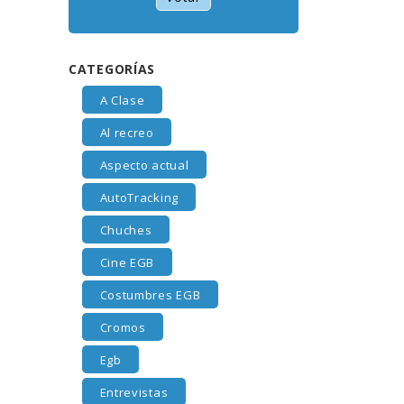
CATEGORÍAS
A Clase
Al recreo
Aspecto actual
AutoTracking
Chuches
Cine EGB
Costumbres EGB
Cromos
Egb
Entrevistas