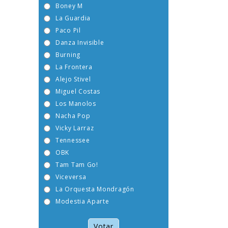
Boney M
La Guardia
Paco Pil
Danza Invisible
Burning
La Frontera
Alejo Stivel
Miguel Costas
Los Manolos
Nacha Pop
Vicky Larraz
Tennessee
OBK
Tam Tam Go!
Viceversa
La Orquesta Mondragón
Modestia Aparte
Votar