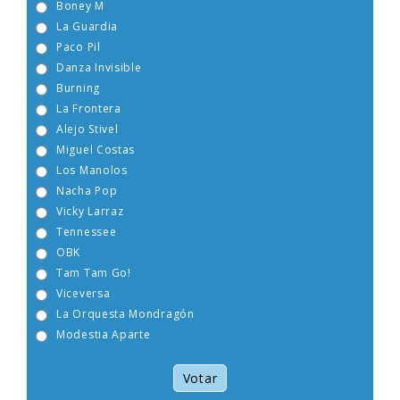
Boney M
La Guardia
Paco Pil
Danza Invisible
Burning
La Frontera
Alejo Stivel
Miguel Costas
Los Manolos
Nacha Pop
Vicky Larraz
Tennessee
OBK
Tam Tam Go!
Viceversa
La Orquesta Mondragón
Modestia Aparte
Votar