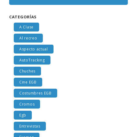
CATEGORÍAS
A Clase
Al recreo
Aspecto actual
AutoTracking
Chuches
Cine EGB
Costumbres EGB
Cromos
Egb
Entrevistas