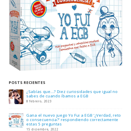
POSTS RECIENTES
Gana una de las cuatro unidades de PLAYMOBIL
que sorteamos: Knight Rider – El coche
fantástico [finalizado]
18 noviembre, 2022
FlixOlé nos divierte con su colección de
comedias de los 80 y 90 y regalamos tres
suscripciones anuales