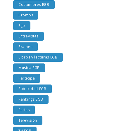
Costumbres EGB
Cromos
Egb
Entrevistas
Examen
Libros y lecturas EGB
Música EGB
Participa
Publicidad EGB
Rankings EGB
Series
Televisión