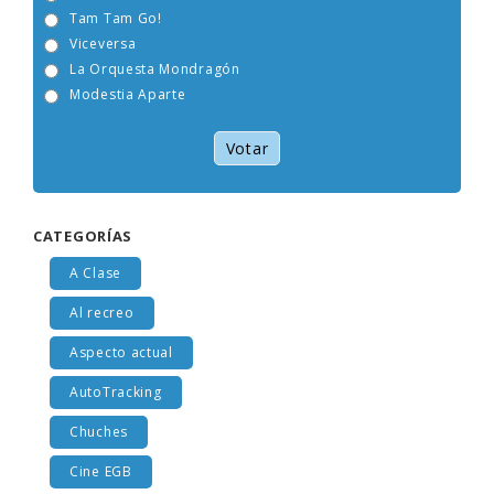
OBK
Tam Tam Go!
Viceversa
La Orquesta Mondragón
Modestia Aparte
Votar
CATEGORÍAS
A Clase
Al recreo
Aspecto actual
AutoTracking
Chuches
Cine EGB