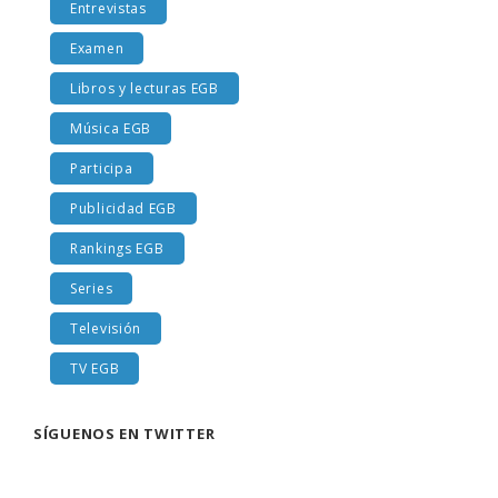
Entrevistas
Examen
Libros y lecturas EGB
Música EGB
Participa
Publicidad EGB
Rankings EGB
Series
Televisión
TV EGB
SÍGUENOS EN TWITTER