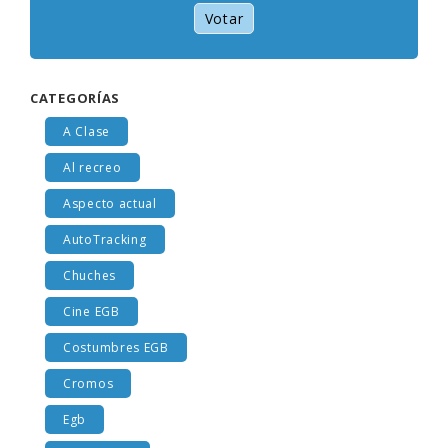
Votar
CATEGORÍAS
A Clase
Al recreo
Aspecto actual
AutoTracking
Chuches
Cine EGB
Costumbres EGB
Cromos
Egb