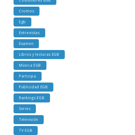
Costumbres EGB
Cromos
Egb
Entrevistas
Examen
Libros y lecturas EGB
Música EGB
Participa
Publicidad EGB
Rankings EGB
Series
Televisión
TV EGB