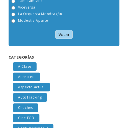
Tam Tam Go!
Viceversa
La Orquesta Mondragón
Modestia Aparte
Votar
CATEGORÍAS
A Clase
Al recreo
Aspecto actual
AutoTracking
Chuches
Cine EGB