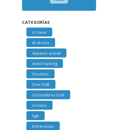
CATEGORÍAS
A Clase
Al recreo
Aspecto actual
AutoTracking
Chuches
Cine EGB
Costumbres EGB
Cromos
Egb
Entrevistas