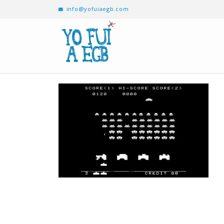
info@yofuiaegb.com