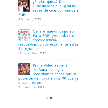
Gana una de las cuatro
¿Sa
al no
unidades de PLAYMOBIL
cur
amos a
que sorteamos: Knight
sab
Rider – El coche fantástico
EGB
[finalizado]
8 febrero, 202
18 noviembre, 2022
 Yo
Gan
reto o
FlixOlé nos divierte con su
Fui
colección de comedias de
con
 estas
los 80 y 90 y regalamos
respondiend
tres suscripciones anuales
5 preguntas
18 noviembre, 2022
15 diciembre,
Llega el nuevo juego de
Pri
mesa Yo Fui a EGB:
‘Ma
ue se
Verdad, reto o
rec
que ya
consecuencia, con más preguntas
pusieron de
y atrevidas pruebas
desaparecie
17 noviembre, 2022
2 diciembre, 