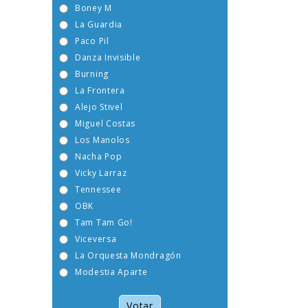
Boney M
La Guardia
Paco Pil
Danza Invisible
Burning
La Frontera
Alejo Stivel
Miguel Costas
Los Manolos
Nacha Pop
Vicky Larraz
Tennessee
OBK
Tam Tam Go!
Viceversa
La Orquesta Mondragón
Modestia Aparte
Votar