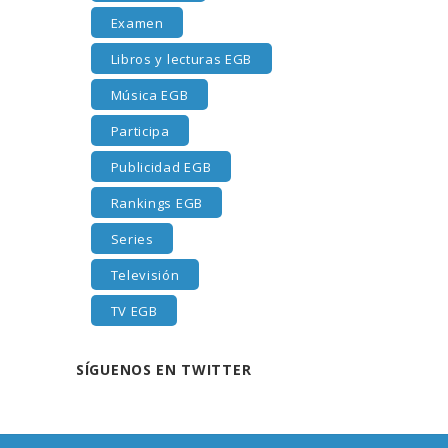
Examen
Libros y lecturas EGB
Música EGB
Participa
Publicidad EGB
Rankings EGB
Series
Televisión
TV EGB
SÍGUENOS EN TWITTER