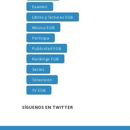
Examen
Libros y lecturas EGB
Música EGB
Participa
Publicidad EGB
Rankings EGB
Series
Televisión
TV EGB
SÍGUENOS EN TWITTER