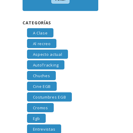
CATEGORÍAS
A Clase
Al recreo
Aspecto actual
AutoTracking
Chuches
Cine EGB
Costumbres EGB
Cromos
Egb
Entrevistas