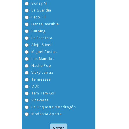
Boney M
La Guardia
Paco Pil
Danza Invisible
Burning
La Frontera
Alejo Stivel
Miguel Costas
Los Manolos
Nacha Pop
Vicky Larraz
Tennessee
OBK
Tam Tam Go!
Viceversa
La Orquesta Mondragón
Modestia Aparte
Votar