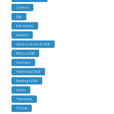
Costumbres EGB
Cromos
Egb
Entrevistas
Examen
Libros y lecturas EGB
Música EGB
Participa
Publicidad EGB
Rankings EGB
Series
Televisión
TV EGB