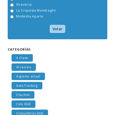
Tam Tam Go!
Viceversa
La Orquesta Mondragón
Modestia Aparte
Votar
CATEGORÍAS
A Clase
Al recreo
Aspecto actual
AutoTracking
Chuches
Cine EGB