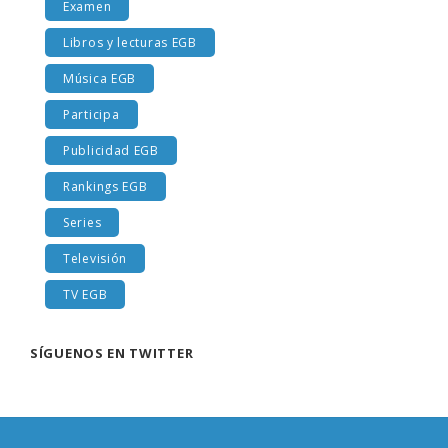
Examen
Libros y lecturas EGB
Música EGB
Participa
Publicidad EGB
Rankings EGB
Series
Televisión
TV EGB
SÍGUENOS EN TWITTER