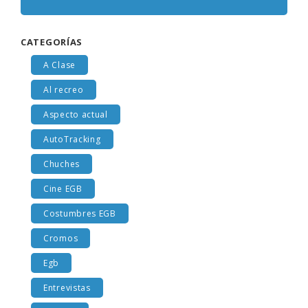
CATEGORÍAS
A Clase
Al recreo
Aspecto actual
AutoTracking
Chuches
Cine EGB
Costumbres EGB
Cromos
Egb
Entrevistas