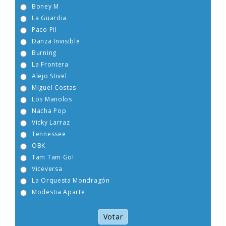
Boney M
La Guardia
Paco Pil
Danza Invisible
Burning
La Frontera
Alejo Stivel
Miguel Costas
Los Manolos
Nacha Pop
Vicky Larraz
Tennessee
OBK
Tam Tam Go!
Viceversa
La Orquesta Mondragón
Modestia Aparte
Votar