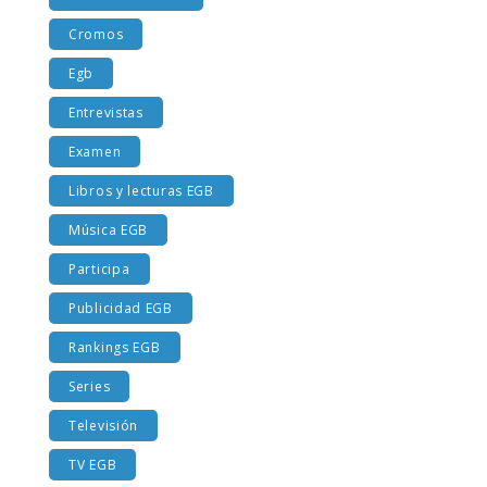
Costumbres EGB
Cromos
Egb
Entrevistas
Examen
Libros y lecturas EGB
Música EGB
Participa
Publicidad EGB
Rankings EGB
Series
Televisión
TV EGB