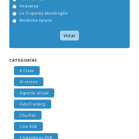
Tam Tam Go!
Viceversa
La Orquesta Mondragón
Modestia Aparte
Votar
CATEGORÍAS
A Clase
Al recreo
Aspecto actual
AutoTracking
Chuches
Cine EGB