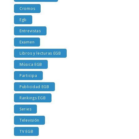
Costumbres EGB
Cromos
Egb
Entrevistas
Examen
Libros y lecturas EGB
Música EGB
Participa
Publicidad EGB
Rankings EGB
Series
Televisión
TV EGB