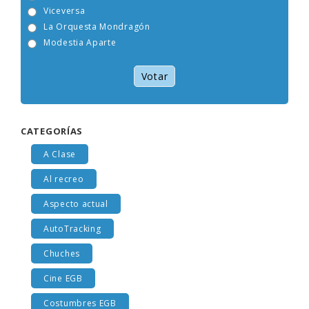
Tam Tam Go!
Viceversa
La Orquesta Mondragón
Modestia Aparte
Votar
CATEGORÍAS
A Clase
Al recreo
Aspecto actual
AutoTracking
Chuches
Cine EGB