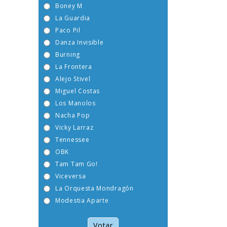
Boney M
La Guardia
Paco Pil
Danza Invisible
Burning
La Frontera
Alejo Stivel
Miguel Costas
Los Manolos
Nacha Pop
Vicky Larraz
Tennessee
OBK
Tam Tam Go!
Viceversa
La Orquesta Mondragón
Modestia Aparte
Votar