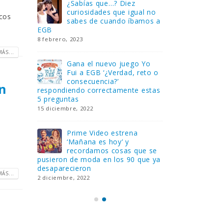
Gana una de las cuatro
¿Sa
al no
unidades de PLAYMOBIL
cur
icos
amos a
que sorteamos: Knight
sab
Rider – El coche fantástico
EGB
[finalizado]
8 febrero, 202
18 noviembre, 2022
ÁS...
 Yo
Gan
reto o
FlixOlé nos divierte con su
Fui
colección de comedias de
con
ón
 estas
los 80 y 90 y regalamos
respondiend
tres suscripciones anuales
5 preguntas
18 noviembre, 2022
15 diciembre,
Llega el nuevo juego de
Pri
mesa Yo Fui a EGB:
‘Ma
ue se
Verdad, reto o
rec
que ya
consecuencia, con más preguntas
pusieron de
y atrevidas pruebas
desaparecie
ÁS...
17 noviembre, 2022
2 diciembre, 