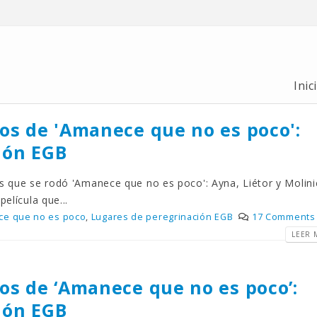
Inic
los de 'Amanece que no es poco':
ión EGB
os que se rodó 'Amanece que no es poco': Ayna, Liétor y Molin
elícula que...
e que no es poco
,
Lugares de peregrinación EGB
17 Comments
LEER M
los de ‘Amanece que no es poco’:
ión EGB