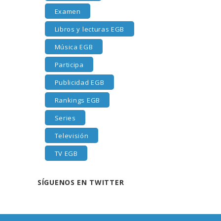
Examen
Libros y lecturas EGB
Música EGB
Participa
Publicidad EGB
Rankings EGB
Series
Televisión
TV EGB
SÍGUENOS EN TWITTER