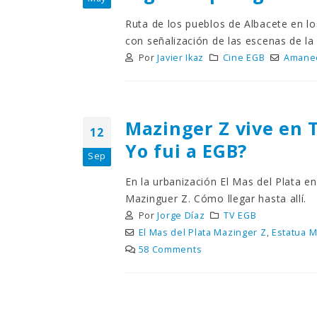
¿Sabías que…? Diez
curiosidades que igual no
Ruta de los pueblos de Albacete en l
sabes de cuando íbamos a
con señalización de las escenas de la p
EGB
Rider 
[final
8 febrero, 2023
Por
Javier Ikaz
Cine EGB
Amanec
18 nov
Gana el nuevo juego Yo
Fui a EGB ‘¿Verdad, reto o
consecuencia?’
Mazinger Z vive en 
respondiendo correctamente estas
12
5 preguntas
tres s
Yo fui a EGB?
Sep
15 diciembre, 2022
18 nov
En la urbanización El Mas del Plata e
Prime Video estrena
Mazinguer Z. Cómo llegar hasta allí.
‘Mañana es hoy’ y
Por
Jorge Díaz
TV EGB
recordamos cosas que se
pusieron de moda en los 90 que ya
conse
El Mas del Plata Mazinger Z
,
Estatua M
desaparecieron
y atre
58 Comments
2 diciembre, 2022
17 nov