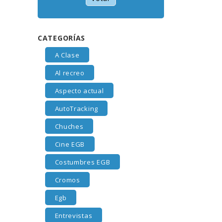
CATEGORÍAS
A Clase
Al recreo
Aspecto actual
AutoTracking
Chuches
Cine EGB
Costumbres EGB
Cromos
Egb
Entrevistas