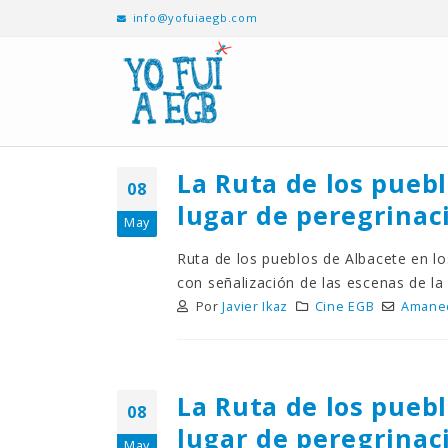
info@yofuiaegb.com
La Ruta de los pueb
08
lugar de peregrinac
May
Ruta de los pueblos de Albacete en l
con señalización de las escenas de la p
Por
Javier Ikaz
Cine EGB
Amanec
La Ruta de los pueb
08
lugar de peregrinac
May