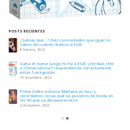
POSTS RECIENTES
Gana una de las cuatro unidades de PLAYMOBIL
que sorteamos: Knight Rider – El coche
fantástico [finalizado]
18 noviembre, 2022
FlixOlé nos divierte con su colección de
comedias de los 80 y 90 y regalamos tres
suscripciones anuales
18 noviembre, 2022
Llega el nuevo juego de mesa Yo Fui a EGB:
Verdad, reto o consecuencia, con más
preguntas y atrevidas pruebas
17 noviembre, 2022