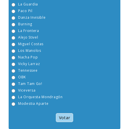
Boney M
La Guardia
Paco Pil
Danza Invisible
Burning
La Frontera
Alejo Stivel
Miguel Costas
Los Manolos
Nacha Pop
Vicky Larraz
Tennessee
OBK
Tam Tam Go!
Viceversa
La Orquesta Mondragón
Modestia Aparte
Votar