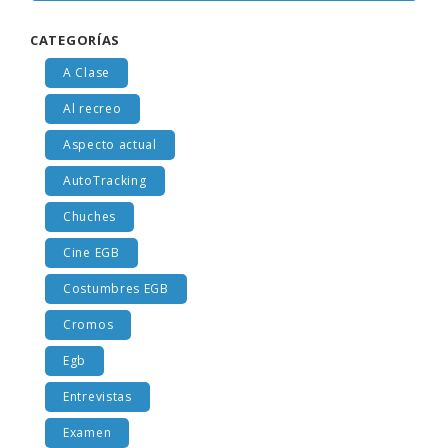
CATEGORÍAS
A Clase
Al recreo
Aspecto actual
AutoTracking
Chuches
Cine EGB
Costumbres EGB
Cromos
Egb
Entrevistas
Examen