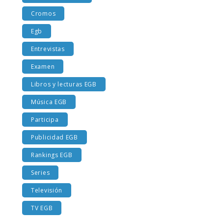
Costumbres EGB
Cromos
Egb
Entrevistas
Examen
Libros y lecturas EGB
Música EGB
Participa
Publicidad EGB
Rankings EGB
Series
Televisión
TV EGB