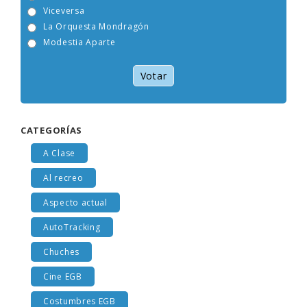
Tam Tam Go!
Viceversa
La Orquesta Mondragón
Modestia Aparte
Votar
CATEGORÍAS
A Clase
Al recreo
Aspecto actual
AutoTracking
Chuches
Cine EGB