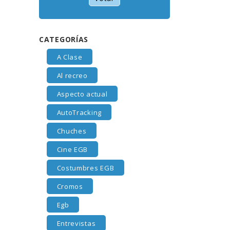
CATEGORÍAS
A Clase
Al recreo
Aspecto actual
AutoTracking
Chuches
Cine EGB
Costumbres EGB
Cromos
Egb
Entrevistas