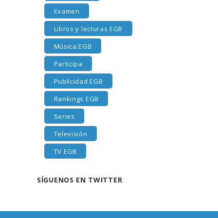
Examen
Libros y lecturas EGB
Música EGB
Participa
Publicidad EGB
Rankings EGB
Series
Televisión
TV EGB
SÍGUENOS EN TWITTER