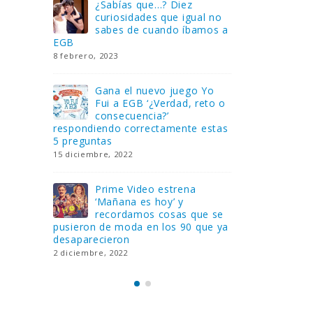
Gana una de las cuatro
¿Sa
al no
unidades de PLAYMOBIL
cur
amos a
que sorteamos: Knight
sab
Rider – El coche fantástico
EGB
[finalizado]
8 febrero, 202
18 noviembre, 2022
 Yo
Gan
reto o
FlixOlé nos divierte con su
Fui
colección de comedias de
con
 estas
los 80 y 90 y regalamos
respondiend
tres suscripciones anuales
5 preguntas
18 noviembre, 2022
15 diciembre,
Llega el nuevo juego de
Pri
mesa Yo Fui a EGB:
‘Ma
ue se
Verdad, reto o
rec
que ya
consecuencia, con más preguntas
pusieron de
y atrevidas pruebas
desaparecie
17 noviembre, 2022
2 diciembre, 