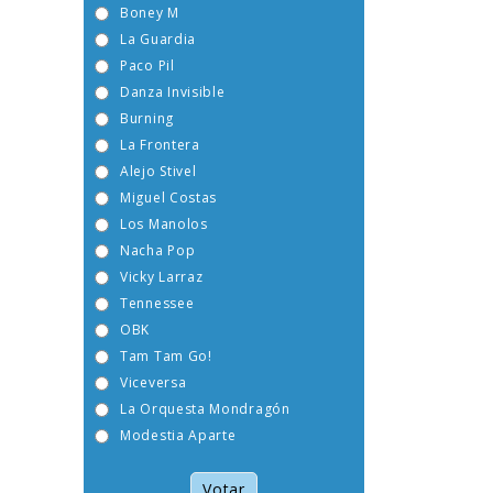
Boney M
La Guardia
Paco Pil
Danza Invisible
Burning
La Frontera
Alejo Stivel
Miguel Costas
Los Manolos
Nacha Pop
Vicky Larraz
Tennessee
OBK
Tam Tam Go!
Viceversa
La Orquesta Mondragón
Modestia Aparte
Votar