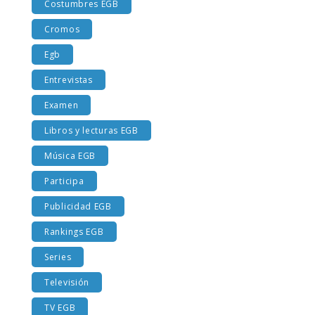
Costumbres EGB
Cromos
Egb
Entrevistas
Examen
Libros y lecturas EGB
Música EGB
Participa
Publicidad EGB
Rankings EGB
Series
Televisión
TV EGB