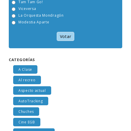
Tam Tam Go!
Viceversa
La Orquesta Mondragón
Modestia Aparte
Votar
CATEGORÍAS
A Clase
Al recreo
Aspecto actual
AutoTracking
Chuches
Cine EGB