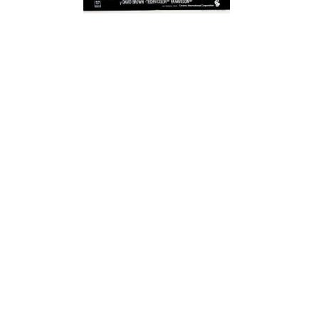
¿Sabías que…? Diez
curiosidades que igual no
sabes de cuando íbamos a
EGB
Rider 
[final
8 febrero, 2023
18 nov
Gana el nuevo juego Yo
Fui a EGB ‘¿Verdad, reto o
consecuencia?’
respondiendo correctamente estas
5 preguntas
tres s
15 diciembre, 2022
18 nov
Prime Video estrena
‘Mañana es hoy’ y
recordamos cosas que se
pusieron de moda en los 90 que ya
conse
desaparecieron
y atre
2 diciembre, 2022
17 nov