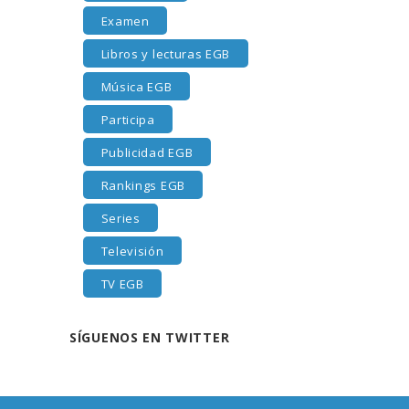
Examen
Libros y lecturas EGB
Música EGB
Participa
Publicidad EGB
Rankings EGB
Series
Televisión
TV EGB
SÍGUENOS EN TWITTER