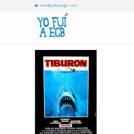
info@yofuiaegb.com