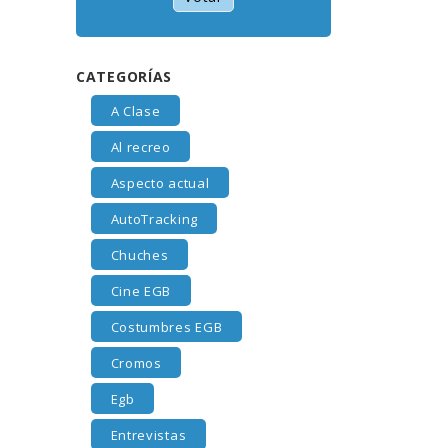
CATEGORÍAS
A Clase
Al recreo
Aspecto actual
AutoTracking
Chuches
Cine EGB
Costumbres EGB
Cromos
Egb
Entrevistas