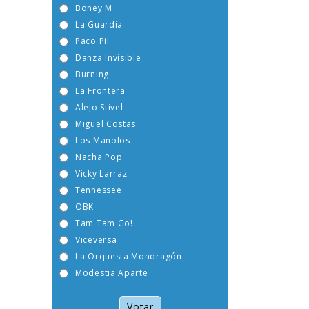
Boney M
La Guardia
Paco Pil
Danza Invisible
Burning
La Frontera
Alejo Stivel
Miguel Costas
Los Manolos
Nacha Pop
Vicky Larraz
Tennessee
OBK
Tam Tam Go!
Viceversa
La Orquesta Mondragón
Modestia Aparte
Votar