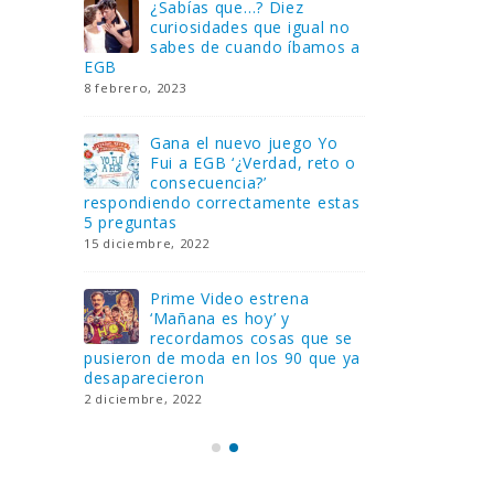
Gana una de las cuatro
¿Sa
al no
unidades de PLAYMOBIL
cur
amos a
que sorteamos: Knight
sab
Rider – El coche fantástico
EGB
[finalizado]
8 febrero, 202
18 noviembre, 2022
 Yo
Gan
reto o
FlixOlé nos divierte con su
Fui
colección de comedias de
con
 estas
los 80 y 90 y regalamos
respondiend
tres suscripciones anuales
5 preguntas
18 noviembre, 2022
15 diciembre,
Llega el nuevo juego de
Pri
mesa Yo Fui a EGB:
‘Ma
ue se
Verdad, reto o
rec
que ya
consecuencia, con más preguntas
pusieron de
y atrevidas pruebas
desaparecie
17 noviembre, 2022
2 diciembre, 