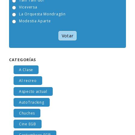
Tam Tam Go!
Viceversa
La Orquesta Mondragón
Modestia Aparte
Votar
CATEGORÍAS
A Clase
Al recreo
Aspecto actual
AutoTracking
Chuches
Cine EGB