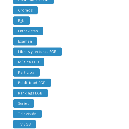
Costumbres EGB
Cromos
Egb
Entrevistas
Examen
Libros y lecturas EGB
Música EGB
Participa
Publicidad EGB
Rankings EGB
Series
Televisión
TV EGB