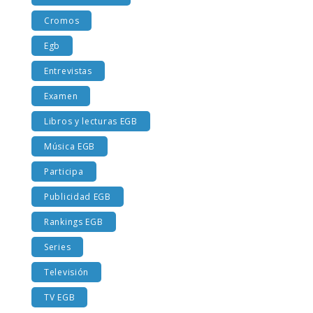
Costumbres EGB
Cromos
Egb
Entrevistas
Examen
Libros y lecturas EGB
Música EGB
Participa
Publicidad EGB
Rankings EGB
Series
Televisión
TV EGB