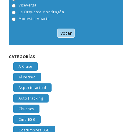
Tam Tam Go!
Viceversa
La Orquesta Mondragón
Modestia Aparte
Votar
CATEGORÍAS
A Clase
Al recreo
Aspecto actual
AutoTracking
Chuches
Cine EGB